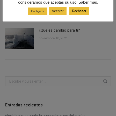
¿Conocías la regla ‘One Touch’?
consideramos que aceptas su uso. Saber más.
julio 3, 2024
Aceptar
Rechazar
Configurar
¿Qué es cambio para ti?
noviembre 10, 2021
Buscar:
Entradas recientes
identifica y combate la procrastinación del sueño