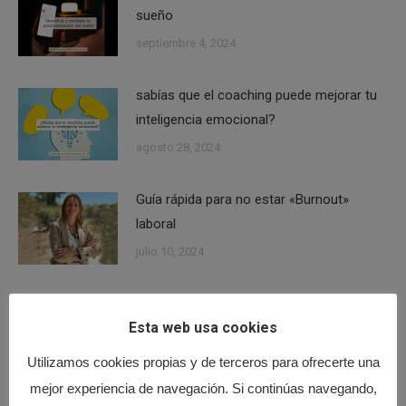
sueño
septiembre 4, 2024
sabías que el coaching puede mejorar tu
inteligencia emocional?
agosto 28, 2024
Guía rápida para no estar «Burnout»
laboral
julio 10, 2024
La mejor estrategia para reducir el enfado
Esta web usa cookies
julio 4, 2024
Utilizamos cookies propias y de terceros para ofrecerte una
mejor experiencia de navegación. Si continúas navegando,