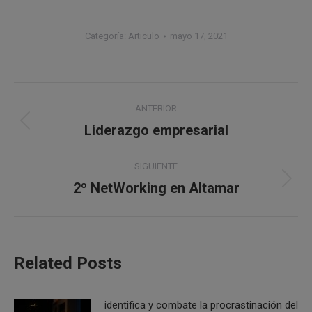
Categoría:
Articulo
mayo 17, 2021
Navegación
ANTERIOR
entre
Liderazgo empresarial
Publicación
anterior:
publicaciones
SIGUIENTE
2º NetWorking en Altamar
Publicación
siguiente:
Related Posts
identifica y combate la procrastinación del