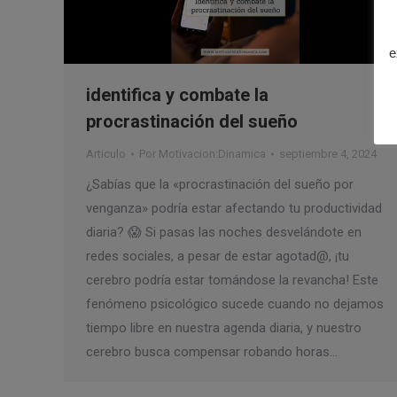
e
identifica y combate la
procrastinación del sueño
Articulo
Por
Motivacion:Dinamica
septiembre 4, 2024
¿Sabías que la «procrastinación del sueño por
venganza» podría estar afectando tu productividad
diaria? 😱 Si pasas las noches desvelándote en
redes sociales, a pesar de estar agotad@, ¡tu
cerebro podría estar tomándose la revancha! Este
fenómeno psicológico sucede cuando no dejamos
tiempo libre en nuestra agenda diaria, y nuestro
cerebro busca compensar robando horas…