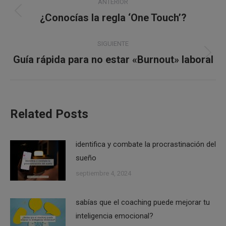
ANTERIOR
entre
¿Conocías la regla ‘One Touch’?
Publicación
anterior:
publicaciones
SIGUIENTE
Guía rápida para no estar «Burnout» laboral
Publicación
siguiente:
Related Posts
identifica y combate la procrastinación del
sueño
septiembre 4, 2024
sabías que el coaching puede mejorar tu
inteligencia emocional?