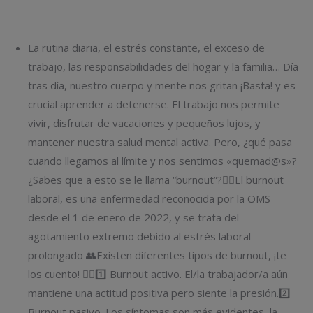
La rutina diaria, el estrés constante, el exceso de
trabajo, las responsabilidades del hogar y la familia… Día
tras día, nuestro cuerpo y mente nos gritan ¡Basta! y es
crucial aprender a detenerse. El trabajo nos permite
vivir, disfrutar de vacaciones y pequeños lujos, y
mantener nuestra salud mental activa. Pero, ¿qué pasa
cuando llegamos al límite y nos sentimos «quemad@s»?
¿Sabes que a esto se le llama “burnout”?👉🏼El burnout
laboral, es una enfermedad reconocida por la OMS
desde el 1 de enero de 2022, y se trata del
agotamiento extremo debido al estrés laboral
prolongado 👥Existen diferentes tipos de burnout, ¡te
los cuento! 👇🏼1️⃣ Burnout activo. El/la trabajador/a aún
mantiene una actitud positiva pero siente la presión.2️⃣
Burnout pasivo. Los síntomas son más evidentes, la