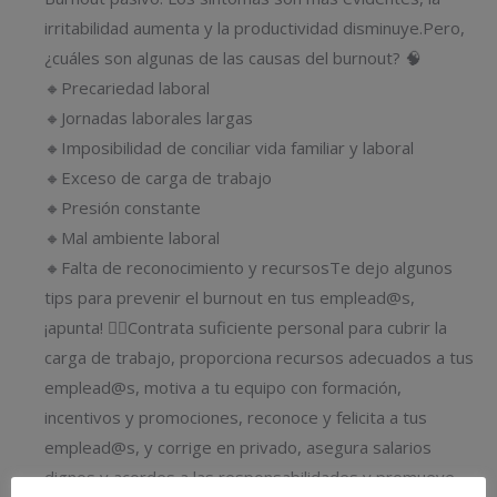
irritabilidad aumenta y la productividad disminuye.Pero,
¿cuáles son algunas de las causas del burnout? 🧠
🔸Precariedad laboral
🔸Jornadas laborales largas
🔸Imposibilidad de conciliar vida familiar y laboral
🔸Exceso de carga de trabajo
🔸Presión constante
🔸Mal ambiente laboral
🔸Falta de reconocimiento y recursosTe dejo algunos
tips para prevenir el burnout en tus emplead@s,
¡apunta! ✍🏼Contrata suficiente personal para cubrir la
carga de trabajo, proporciona recursos adecuados a tus
emplead@s, motiva a tu equipo con formación,
incentivos y promociones, reconoce y felicita a tus
emplead@s, y corrige en privado, asegura salarios
dignos y acordes a las responsabilidades y promueve