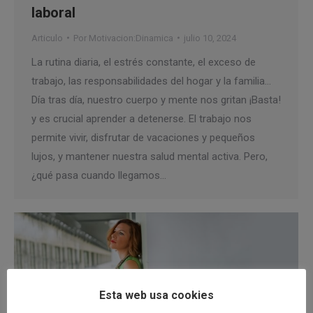
laboral
Articulo
Por
Motivacion:Dinamica
julio 10, 2024
La rutina diaria, el estrés constante, el exceso de
trabajo, las responsabilidades del hogar y la familia…
Día tras día, nuestro cuerpo y mente nos gritan ¡Basta!
y es crucial aprender a detenerse. El trabajo nos
permite vivir, disfrutar de vacaciones y pequeños
lujos, y mantener nuestra salud mental activa. Pero,
¿qué pasa cuando llegamos…
Esta web usa cookies