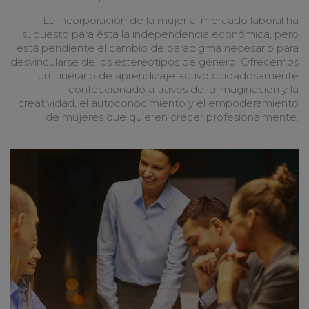
La incorporación de la mujer al mercado laboral ha
supuesto para ésta la independencia económica, pero
está pendiente el cambio de paradigma necesario para
desvincularse de los estereotipos de género. Ofrecemos
un itinerario de aprendizaje activo cuidadosamente
confeccionado a través de la imaginación y la
creatividad, el autoconocimiento y el empoderamiento
de mujeres que quieren crecer profesionalmente.