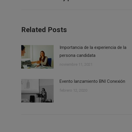
anterior:
publicaciones
Related Posts
Importancia de la experiencia de la
persona candidata
noviembre 11, 2021
Evento lanzamiento BNI Conexión
febrero 12, 2020