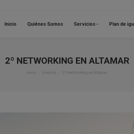
Inicio
Quiénes Somos
Servicios
Plan de ig
2º NETWORKING EN ALTAMAR
Estás aquí:
Inicio
Eventos
2º NetWorking en Altamar