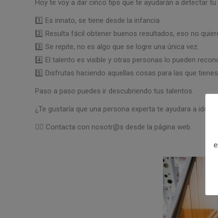
Hoy te voy a dar cinco tips que te ayudarán a detectar tu 
1️⃣ Es innato, se tiene desde la infancia.
2️⃣ Resulta fácil obtener buenos resultados, eso no quier
3️⃣ Se repite, no es algo que se logre una única vez.
4️⃣ El talento es visible y otras personas lo pueden recono
5️⃣ Disfrutas haciendo aquellas cosas para las que tienes
Paso a paso puedes ir descubriendo tus talentos.
¿Te gustaría que una persona experta te ayudara a identif
👉🏻 Contacta con nosotr@s desde la página web.
e