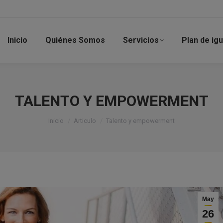
Inicio
Quiénes Somos
Servicios
Plan de ig
TALENTO Y EMPOWERMENT
Estás aquí:
Inicio
Articulo
Talento y empowerment
May
26