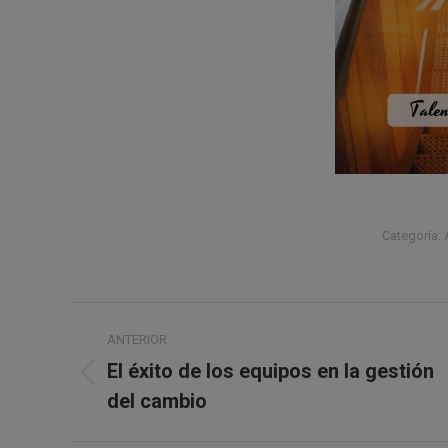
Categoría:
Navegación
ANTERIOR
entre
El éxito de los equipos en la gestión
Publicación
del cambio
publicaciones
anterior: