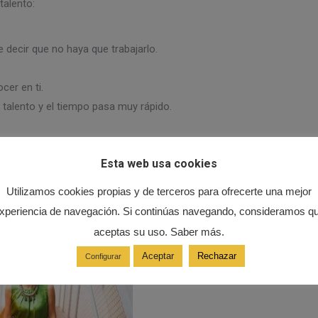
talento:
e decir que no haya que trabajarlo.
cer en ti.
 talento y el tiempo pasa muy rápido.
icarlos?
Esta web usa cookies
Utilizamos cookies propias y de terceros para ofrecerte una mejor
xperiencia de navegación. Si continúas navegando, consideramos q
aceptas su uso. Saber más.
Aceptar
Rechazar
Configurar