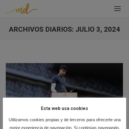
ARCHIVOS DIARIOS:
JULIO 3, 2024
Estás aquí:
Esta web usa cookies
¿Conocías la regla ‘One Touch’?
Utilizamos cookies propias y de terceros para ofrecerte una
Articulo
Por
Motivacion:Dinamica
julio 3, 2024
mejor experiencia de navegación. Si continúas navegando,