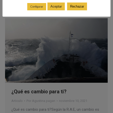
nivel…
Aceptar
Rechazar
Configurar
¿Qué es cambio para ti?
Articulo
Por
Agustina pagan
noviembre 10, 2021
¿Qué es cambio para ti?Según la R.A.E, un cambio es