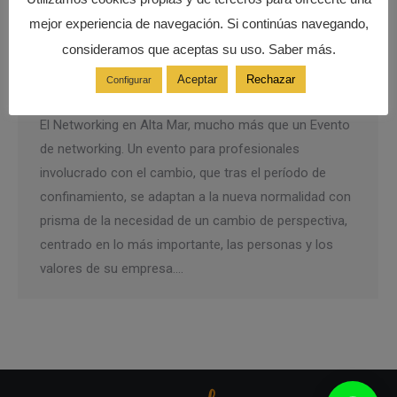
mejor experiencia de navegación. Si continúas navegando,
consideramos que aceptas su uso. Saber más.
NetWorking en Altamar
Aceptar
Rechazar
Configurar
Eventos
Por
Motivacion:Dinamica
septiembre 11, 2020
El Networking en Alta Mar, mucho más que un Evento
de networking. Un evento para profesionales
involucrado con el cambio, que tras el período de
confinamiento, se adaptan a la nueva normalidad con
prisma de la necesidad de un cambio de perspectiva,
centrado en lo más importante, las personas y los
valores de su empresa.…