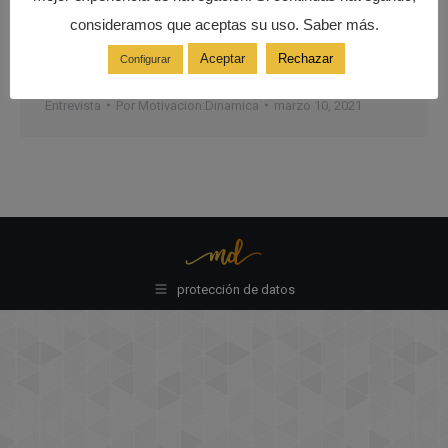
consideramos que aceptas su uso. Saber más.
Aceptar
Rechazar
Configurar
Liderazgo empresarial
Entrevista
Por
Motivacion:Dinamica
marzo 10, 2021
protección de datos